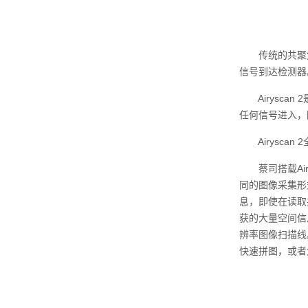
传统的共聚焦激
信号到达检测器
Airysca
任何信号进入，
Airyscan 2
蔡司搭载Air
同的图像采集形
息，即使在读取
获的大量空间信息
辨率图像扫描线。
快速拼图，或者