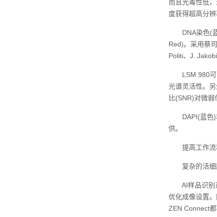
而且光毒性低，
度获得超高分辨
DNA‍染色(蓝色
Red)。采用蔡司Ai
Politi、J. Jako
LSM 980可
光谱灵活性。另外
比(SNR)对
DAPI(蓝色)和
供。
提高工作流
复杂的活细胞共
AI样品识别系统
优化成像设置。同
ZEN Conne