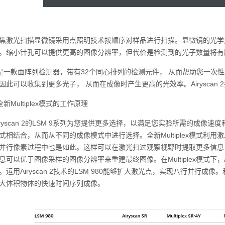
光扫描显微镜采用点照明技术按顺序对样品进行扫描。显微镜的光学元件将每个
。缩小针孔可以提供更高的图像分辨率，但代价是检测到的光子数量将有
n 2是一款面阵列检测器，带有32个同心排列的检测元件， 从而帮助您一
因此可以收集到更多光子， 从而在成像时产生更高的光效率。Airyscan
全新Multiplex模式的工作原理
yscan 2‍的LSM 9系列为您提供更多选择，以满足您实验所需的成
式相结合，从而从不同的成像模式中进行选择。全新Multiplex模式利
并行像素过程中也是如此。这样可以在激光扫过观察视野时提取更多信息
可以优于图像采样的图像分辨率来重建最终图像。在‍Multiplex‍模式下，Ai
运用‍Airyscan 2‍技术的‍LSM 980‍能够扩大激光点，实现八行
大体积物体的快速时间序列成像。