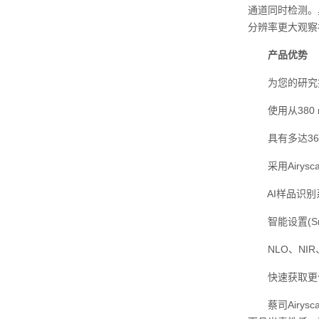
通道同时检测。具
分辨率更大观察
产品优势
为您的研究提
使用从380 n
具有多达36
采用Airysca
AI样品识别系统(
智能设置(Sma
NLO、NIR、
快速获取更
蔡司Airysc