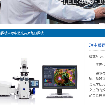
显微镜
琼中激光共聚焦显微镜
>>
琼中蔡司共
搭载Airy
实现快速、
要想尽可
球、类器
合光学切
义上的有
的实验通