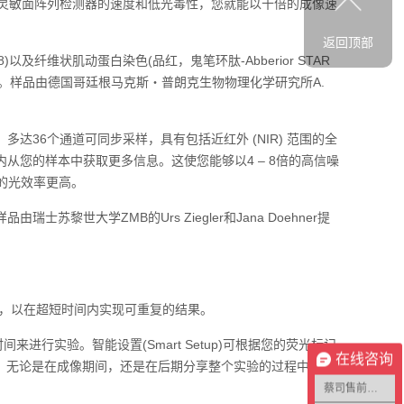
‍高灵敏面阵列检测器的速度和低光毒性，您就能以十倍的成像速
返回顶部
8)以及纤维状肌动蛋白染色(品红，鬼笔环肽-Abberior STAR
。样品由德国哥廷根马克斯・普朗克生物物理化学研究所A.
多达36个通道可同步采样，具有包括近红外 (NIR) 范围的全
从您的样本中获取更多信息。这使您能够以‍4 – 8‍倍的高信噪
的光效率更高。
瑞士苏黎世大学ZMB的Urs Ziegler和Jana Doehner提
，以在超短时间内实现可重复的结果。
间来进行实验。智能设置(Smart Setup)可根据您的荧光标记
在线咨询
数据处理。无论是在成像期间，还是在后期分享整个实验的过程中，
蔡司售前咨询1