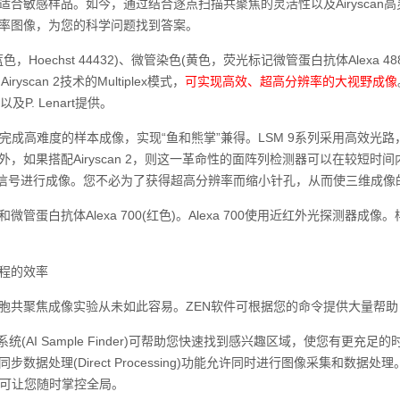
适合敏感样品。如今，通过结合逐点扫描共聚焦的灵活性以及Airyscan
率图像，为您的科学问题找到答案。
，Hoechst 44432)、微管染色(黄色，荧光标记微管蛋白抗体Alexa 48
ryscan 2‍技术的Multiplex‍模式，
可实现高效、超高分辨率的大视野成像
bi‍以及‍P. Lenart‍提供。
完成高难度的样本成像，实现“鱼和熊掌”兼得。LSM 9‍系列采用高效光路，
，如果搭配Airyscan 2，则这一革命性的面阵列检测器可以在较短时间内
微弱信号进行成像。您不必为了获得超高分辨率而缩小针孔，从而使三维成像
微管蛋白抗体Alexa 700(红色)。Alexa 700使用近红外光探测器成像。样品由
程的效率
聚焦成像实验从未如此容易。ZEN软件可根据您的命令提供大量帮助
(AI Sample Finder)可帮助您快速找到感兴趣区域，使您有更充足的时
步数据处理(Direct Processing)功能允许同时进行图像采集和
ct‍都可让您随时掌控全局。