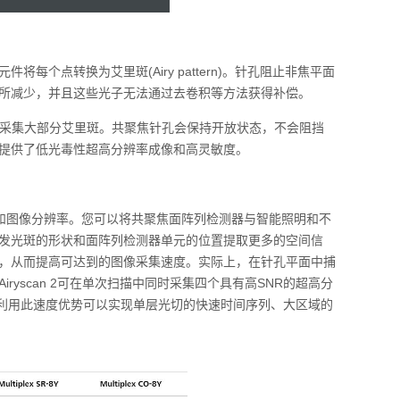
点转换为艾里斑(Airy pattern)。针孔阻止非焦平面
所减少，并且这些光子无法通过去卷积等方法获得补偿。
次性采集大部分艾里斑。共聚焦针孔会保持开放状态，不会阻挡
 2‍提供了低光毒性超高分辨率成像和高灵敏度。
像速度和图像分辨率。您可以将共聚焦面阵列检测器与智能照明和不
用激发光斑的形状和面阵列检测器单元的位置提取更多的空间信
，从而提高可达到的图像采集速度。实际上，在针孔平面中捕
ryscan 2‍可在单次扫描中同时采集四个具有高SNR‍的超高分
并行成像。利用此速度优势可以实现单层光切的快速时间序列、大区域的