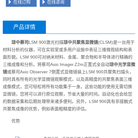
在线订购
在线咨询
产品详情
琼中蔡司
LSM 900激光扫描
琼中共聚焦显微镜
(CLSM)是一台用于
材料分析的仪器，可在实验室或多用户设施中表征三维微观结构和表
面形貌。LSM 900可对纳米材料、金属、聚合物和半导体进行精确的
三维成像和分析。将蔡司Axio Imager.Z2m正置式全自动
琼中光学显微
镜
或蔡司Axio Observer 7倒置式显微镜装上LSM 900共聚焦扫描头，
同时具有所有的光学显微镜观察模式，以及高精度的共聚焦表面三维
成像模式，您可轻松将所有功能集于一身。这些功能的使用无需切换
显微镜，您将可以进行原位观察，节省大量的时间。自动化也会给您
的数据采集和后期处理带来诸多便利。另外，LSM 900具有非接触式
共聚焦成像的优势，例如表面粗糙度的评估。
优势